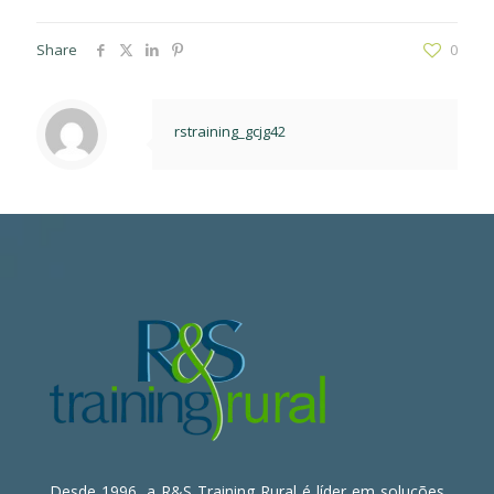
Share
0
rstraining_gcjg42
Desde 1996, a R&S Training Rural é líder em soluções