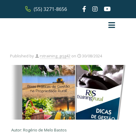
(55) 3271-8656
Published by
rstraining_gcjg42
on
30/08/2024
Autor: Rogério de Melo Bastos